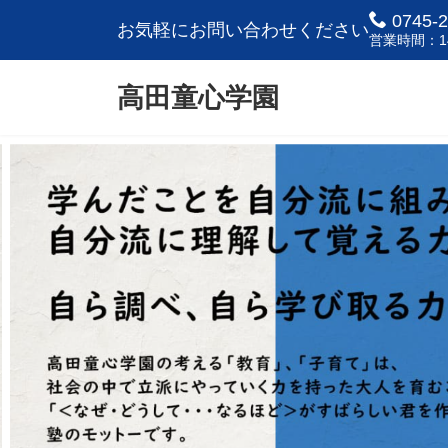
コ
ナ
0745-2
お気軽にお問い合わせください
ン
ビ
営業時間：14:
テ
ゲ
ン
ー
高田童心学園
ツ
シ
へ
ョ
ス
ン
キ
に
ッ
移
プ
動