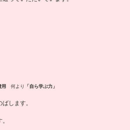
費用
何より
「自ら学ぶ力」
のばします。
す。